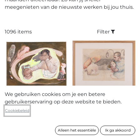
meegenieten van de nieuwste werken bij jou thuis.
1096 items
Filter
We gebruiken cookies om je een betere
Els Ceulemans
Els Ceulemans
Fairy Tale
gebruikerservaring op deze website te bieden.
Observation
30 x 40 cm
32 x 42 cm
Cookiebeleid
Alleen het essentiële
Ik ga akkoord