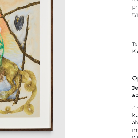
pr
ty
Te
Kl
O
J
a
Zi
ku
ab
ma
wa