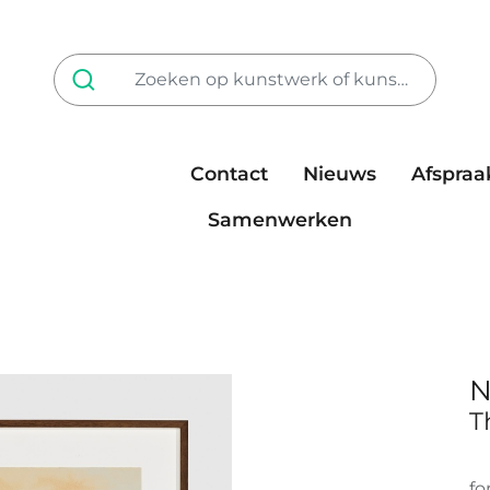
Contact
Nieuws
Afspraa
Tarieven
steun ons
Samenwerken
N
T
fo