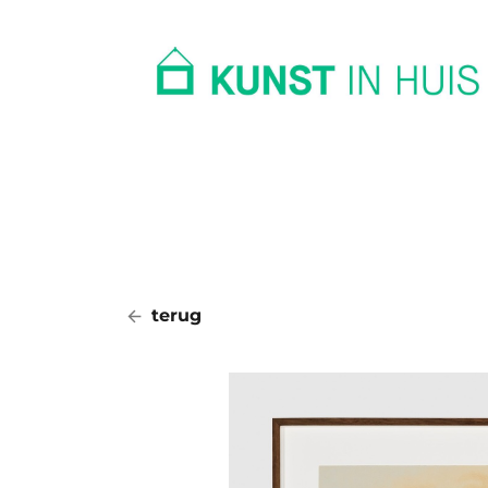
In huis
Op kantoor
Collectie
terug