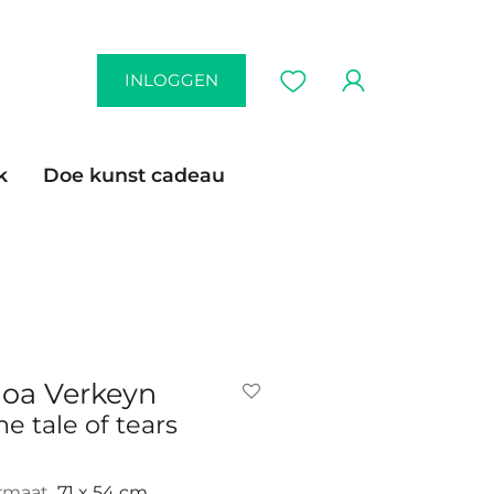
INLOGGEN
k
Doe kunst cadeau
oa Verkeyn
he tale of tears
rmaat
71 x 54 cm