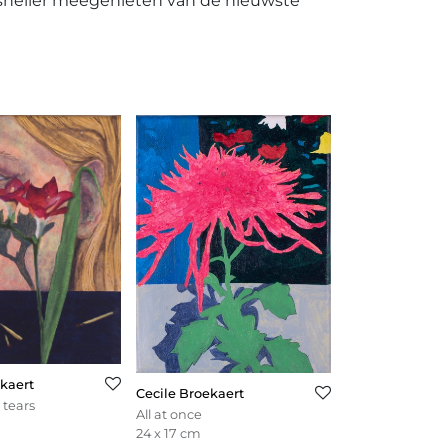
 sneller meegenieten van de nieuwste
ekaert
Cecile Broekaert
 tears
All at once
24 x 17 cm