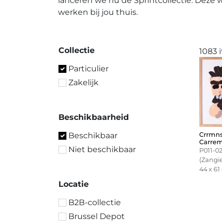
lanceren we nu de Sprintcollectie. Deze
werken bij jou thuis.
Collectie
1083 
Particulier
Zakelijk
Beschikbaarheid
Beschikbaar
Crrmns
Carrem
Niet beschikbaar
P011-02
(Zangie
44 x 6
Locatie
B2B-collectie
Brussel Depot