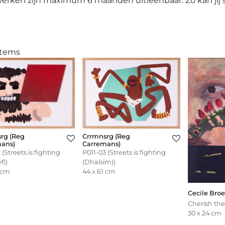
 werken zijn maximum 6 maanden uitleenbaar. Zo kan jij
items
rg (Reg
Crrmnsrg (Reg
ans)
Carremans)
 (Streets is fighting
P011-03 (Streets is fighting
f))
(Dhalsim))
1 cm
44 x 61 cm
Cecile Bro
Cherish the
30 x 24 cm