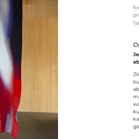
fo
pr
ty
O
J
a
Zi
ku
ab
ma
wa
ku
ka
ge