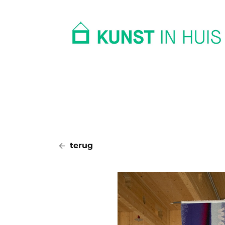
In huis
Op kantoor
Collectie
terug