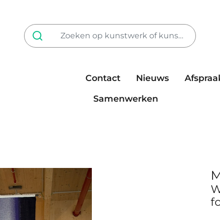
Contact
Nieuws
Afspraa
Tarieven
steun ons
Samenwerken
M
W
f