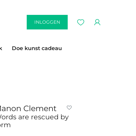
INLOGGEN
k
Doe kunst cadeau
anon Clement
ords are rescued by
orm