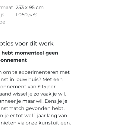
rmaat
253 x 95 cm
ijs
1.050,
€
00
pe
pties voor dit werk
e hebt momenteel geen
bonnement
n om te experimenteren met
nst in jouw huis? Met een
onnement van €15 per
and wissel je zo vaak je wil,
nneer je maar wil. Eens je je
nstmatch gevonden hebt,
n je er tot wel 1 jaar lang van
nieten via onze kunstuitleen.