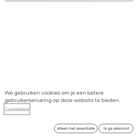
We gebruiken cookies om je een betere
gebruikerservaring op deze website te bieden.
Hanne Van Assche
Cookiebeleid
Удачный/Lucky (white landscape)
Alleen het essentiële
Ik ga akkoord
formaat
40 x 60 cm