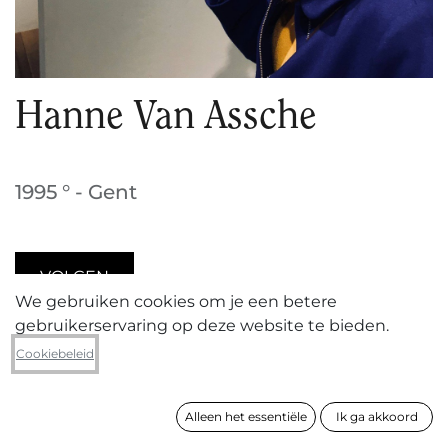
Hanne Van Assche
1995 ° - Gent
VOLGEN
We gebruiken cookies om je een betere
gebruikerservaring op deze website te bieden.
Cookiebeleid
Hanne Van Assche (°1995, woont en werkt in
Gent)
studeerde in 2020 af als master in de
fotografie aan KASK in Gent. Haar werk richt zich op
Alleen het essentiële
Ik ga akkoord
sociale onderwerpen, met een documentaire