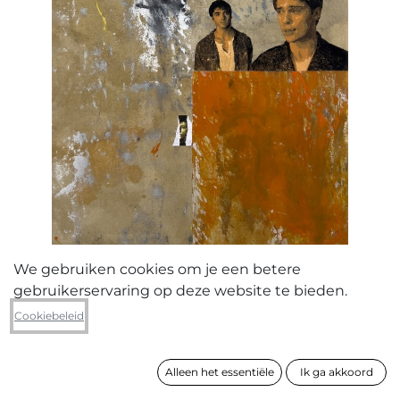
We gebruiken cookies om je een betere
gebruikerservaring op deze website te bieden.
Dilum Coppens
Cookiebeleid
The Fireplace (he cried over the fire
they shared, his back towards his
warmth)
Alleen het essentiële
Ik ga akkoord