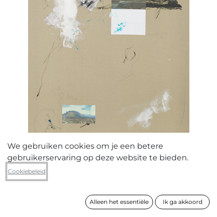
We gebruiken cookies om je een betere
gebruikerservaring op deze website te bieden.
Dilum Coppens
Cookiebeleid
Solit ude - The Cross (he lay
underneath the cross in the morning
and saw their night was over)
Alleen het essentiële
Ik ga akkoord