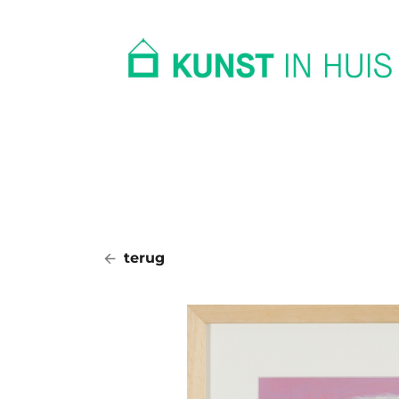
In huis
Op kantoor
Collectie
terug