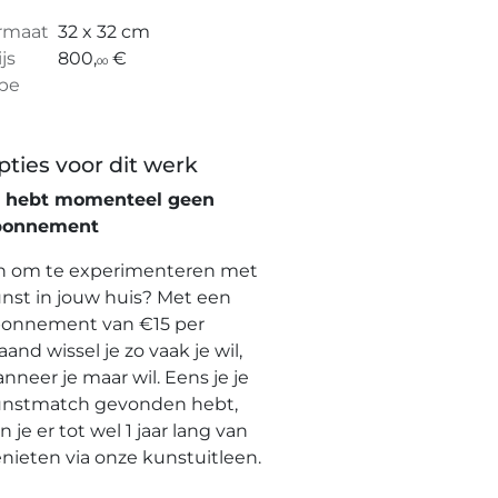
rmaat
32 x 32 cm
ijs
800,
€
00
pe
pties voor dit werk
e hebt momenteel geen
bonnement
n om te experimenteren met
nst in jouw huis? Met een
onnement van €15 per
and wissel je zo vaak je wil,
nneer je maar wil. Eens je je
nstmatch gevonden hebt,
n je er tot wel 1 jaar lang van
nieten via onze kunstuitleen.