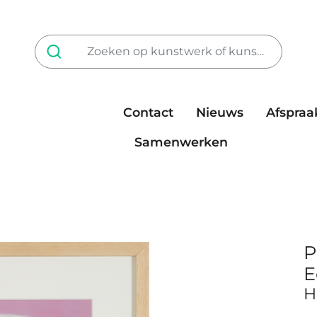
Contact
Nieuws
Afspraa
Tarieven
steun ons
Samenwerken
P
E
H