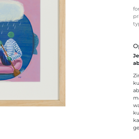
fo
pr
ty
O
J
a
Zi
ku
ab
ma
wa
ku
ka
ge