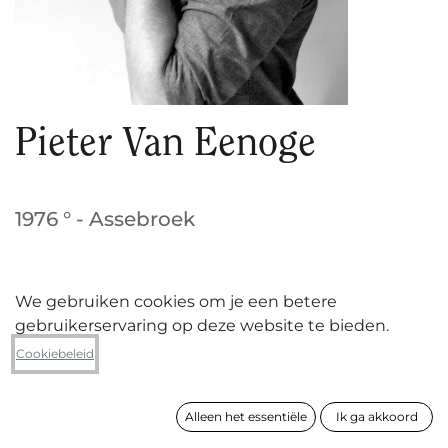
Pieter Van Eenoge
1976 ° - Assebroek
We gebruiken cookies om je een betere
VOLGEN
gebruikerservaring op deze website te bieden.
Cookiebeleid
Pieter Van Eenoge (geboren 1976 in Brugge, woont
en werkt in Assebroek) illustreert inmiddels 20 jaar
Alleen het essentiële
Ik ga akkoord
voor alle mogelijke opdrachtgevers uit de