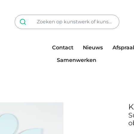
Contact
Nieuws
Afspraa
Tarieven
steun ons
Samenwerken
K
S
o