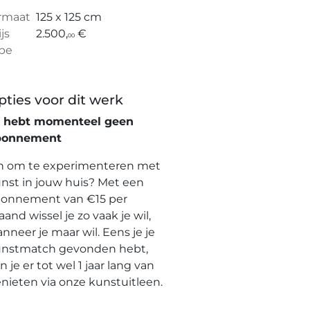
rmaat
125 x 125 cm
ijs
2.500,
€
00
pe
pties voor dit werk
e hebt momenteel geen
bonnement
n om te experimenteren met
nst in jouw huis? Met een
onnement van €15 per
and wissel je zo vaak je wil,
nneer je maar wil. Eens je je
nstmatch gevonden hebt,
n je er tot wel 1 jaar lang van
nieten via onze kunstuitleen.