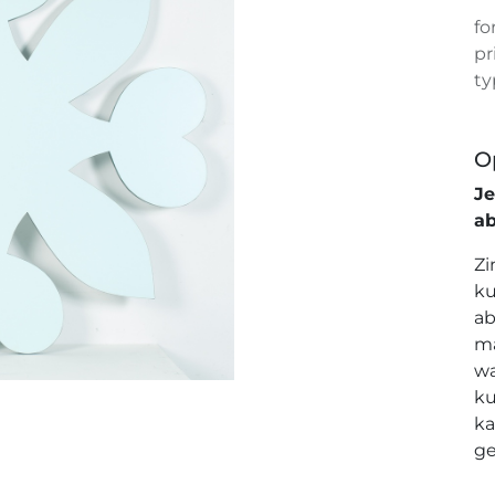
fo
pr
ty
O
J
a
Zi
ku
ab
ma
wa
ku
ka
ge