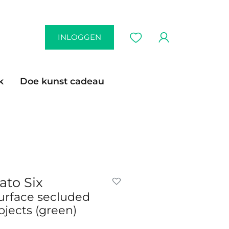
INLOGGEN
k
Doe kunst cadeau
ato Six
urface secluded
bjects (green)