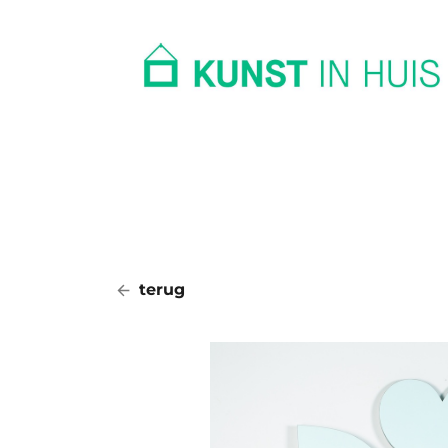
In huis
Op kantoor
Collectie
terug