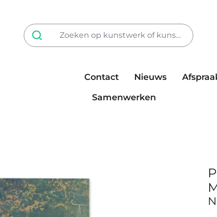
Contact
Nieuws
Afspraa
Tarieven
steun ons
Samenwerken
P
M
N