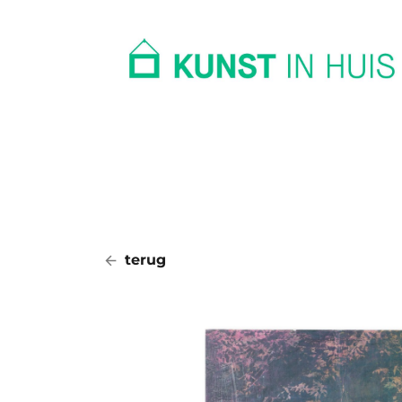
In huis
Op kantoor
Collectie
terug