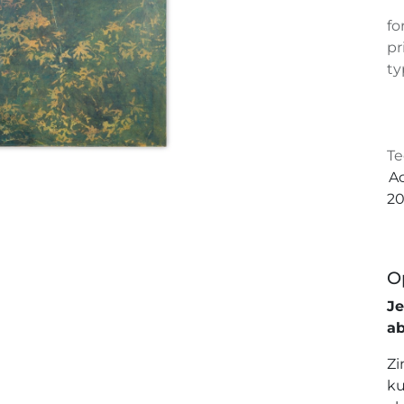
fo
pr
ty
Te
Ac
20
O
J
a
Zi
ku