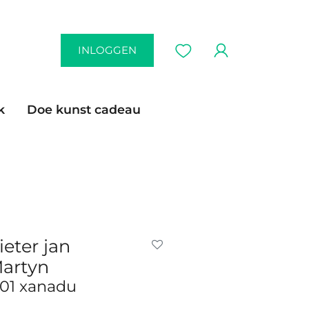
INLOGGEN
k
Doe kunst cadeau
ieter jan
artyn
01 xanadu