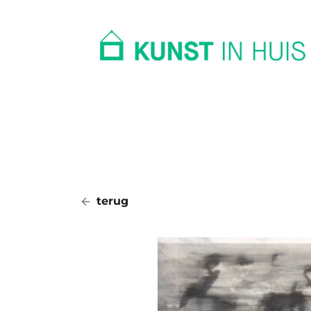
In huis
Op kantoor
Collectie
terug