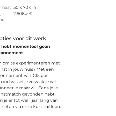
rmaat
50 x 70 cm
ijs
2.608,
€
00
pe
pties voor dit werk
e hebt momenteel geen
bonnement
n om te experimenteren met
nst in jouw huis? Met een
onnement van €15 per
and wissel je zo vaak je wil,
nneer je maar wil. Eens je je
nstmatch gevonden hebt,
n je er tot wel 1 jaar lang van
nieten via onze kunstuitleen.