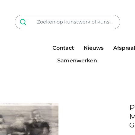
Contact
Nieuws
Afspraa
Tarieven
steun ons
Samenwerken
P
M
G