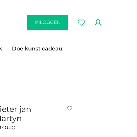
INLOGGEN
k
Doe kunst cadeau
ieter jan
artyn
roup