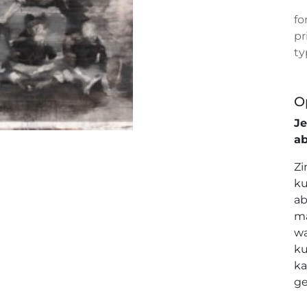
fo
pr
ty
O
J
a
Zi
ku
ab
ma
wa
ku
ka
ge