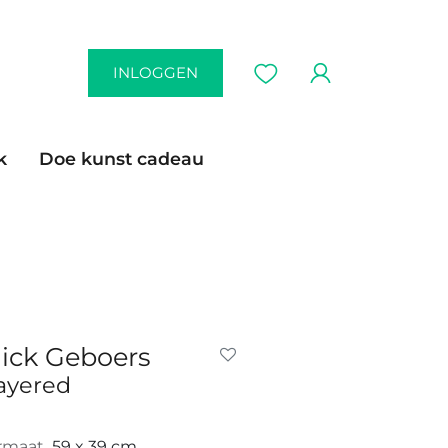
INLOGGEN
k
Doe kunst cadeau
ick Geboers
ayered
rmaat
59 x 39 cm