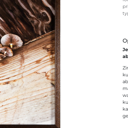
pr
ty
O
J
a
Zi
ku
ab
ma
wa
ku
ka
ge