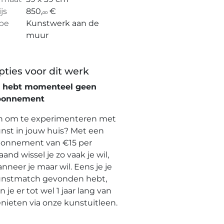
ijs
850,
€
00
pe
Kunstwerk aan de
muur
pties voor dit werk
e hebt momenteel geen
bonnement
n om te experimenteren met
nst in jouw huis? Met een
onnement van €15 per
and wissel je zo vaak je wil,
nneer je maar wil. Eens je je
nstmatch gevonden hebt,
n je er tot wel 1 jaar lang van
nieten via onze kunstuitleen.