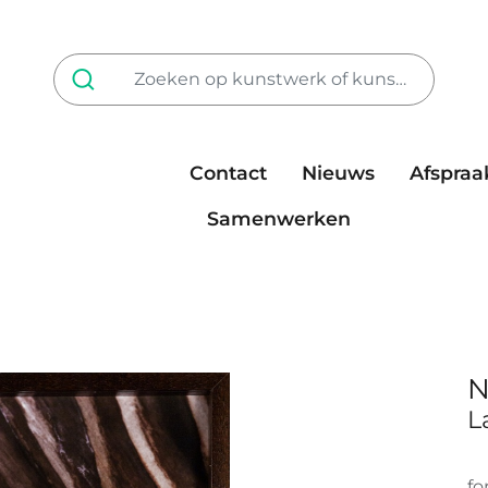
Contact
Nieuws
Afspraa
Tarieven
steun ons
Samenwerken
N
L
fo