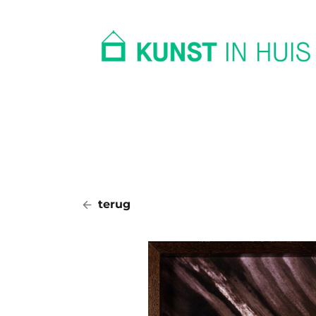
In huis
Op kantoor
Collectie
terug