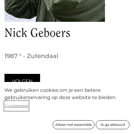
Nick Geboers
1987 ° - Zutendaal
VOLGEN
We gebruiken cookies om je een betere
gebruikerservaring op deze website te bieden.
Cookiebeleid
Nick Geboers (°1987 in Herentals, woont en
werkt in Borgerhout)
behaalde in 2014 zijn Master
in de Fotografie aan de Koninklijke Academie in
Alleen het essentiële
Ik ga akkoord
Antwerpen.