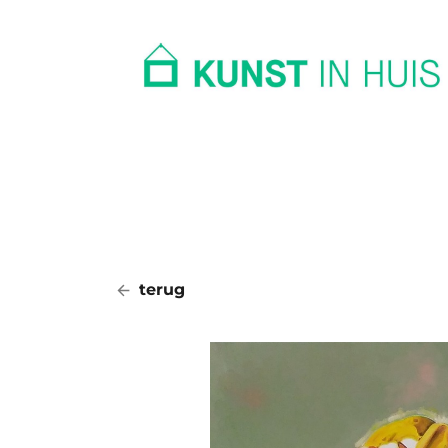
In huis
Op kantoor
Collectie
terug