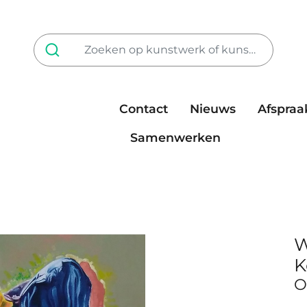
Contact
Nieuws
Afspraa
Tarieven
steun ons
Samenwerken
W
K
O