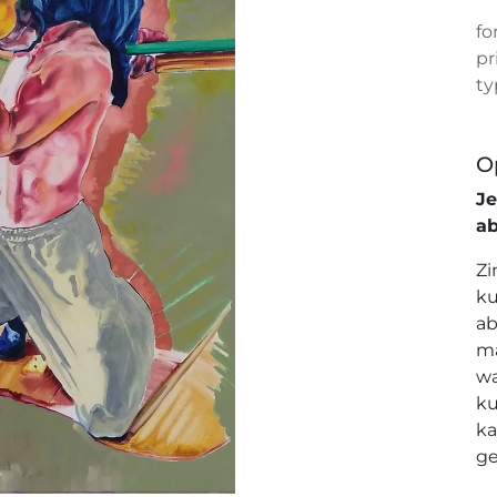
fo
pr
ty
O
J
a
Zi
ku
ab
ma
wa
ku
ka
ge