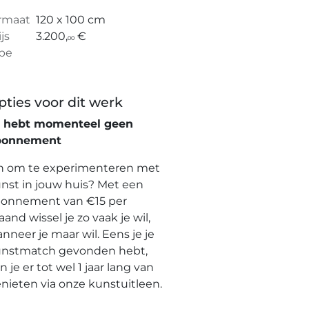
rmaat
120 x 100 cm
ijs
3.200,
€
00
pe
pties voor dit werk
e hebt momenteel geen
bonnement
n om te experimenteren met
nst in jouw huis? Met een
onnement van €15 per
and wissel je zo vaak je wil,
nneer je maar wil. Eens je je
nstmatch gevonden hebt,
n je er tot wel 1 jaar lang van
nieten via onze kunstuitleen.