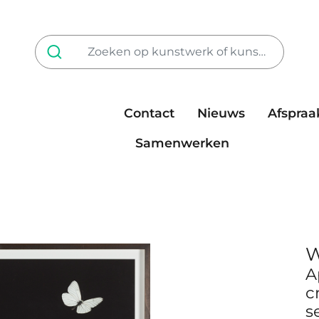
Contact
Nieuws
Afspraa
Tarieven
steun ons
Samenwerken
W
A
c
s