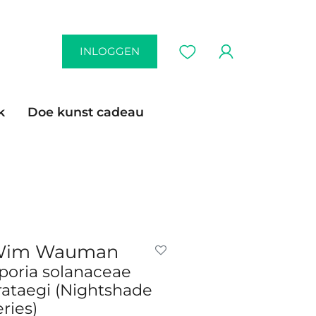
INLOGGEN
k
Doe kunst cadeau
im Wauman
poria solanaceae
rataegi (Nightshade
eries)