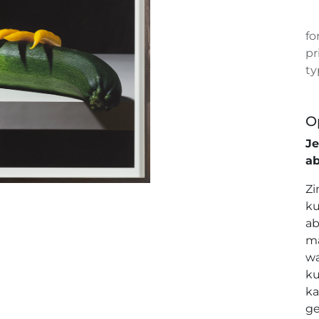
fo
pr
ty
O
J
a
Zi
ku
ab
ma
wa
ku
ka
ge