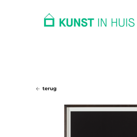
In huis
Op kantoor
Collectie
terug