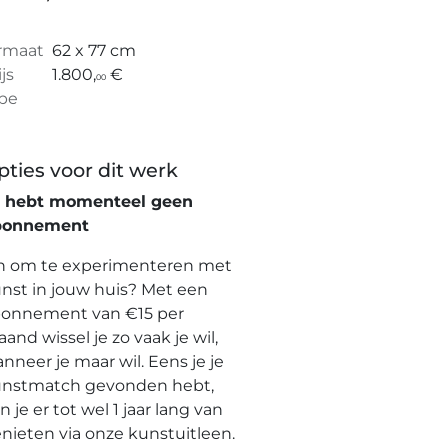
rmaat
62 x 77 cm
ijs
1.800,
€
00
pe
pties voor dit werk
e hebt momenteel geen
bonnement
n om te experimenteren met
nst in jouw huis? Met een
onnement van €15 per
and wissel je zo vaak je wil,
nneer je maar wil. Eens je je
nstmatch gevonden hebt,
n je er tot wel 1 jaar lang van
nieten via onze kunstuitleen.