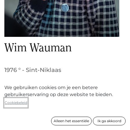
Wim Wauman
1976 ° - Sint-Niklaas
We gebruiken cookies om je een betere
VOLGEN
gebruikerservaring op deze website te bieden.
Cookiebeleid
Wim Wauman (geboren 1976 in Sint-Niklaas, woont
Alleen het essentiële
Ik ga akkoord
en werkt in Sint-Niklaas) omschrijft zijn werk als