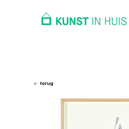
In huis
Op kantoor
Collectie
terug