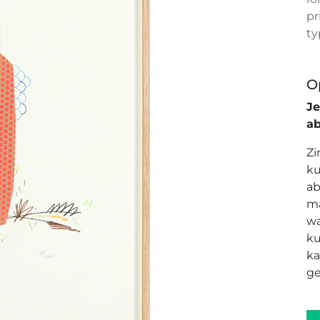
pr
ty
O
J
a
Zi
ku
ab
ma
wa
ku
ka
ge