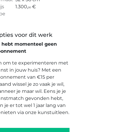
ijs
1.300,
€
00
pe
pties voor dit werk
e hebt momenteel geen
bonnement
n om te experimenteren met
nst in jouw huis? Met een
onnement van €15 per
and wissel je zo vaak je wil,
nneer je maar wil. Eens je je
nstmatch gevonden hebt,
n je er tot wel 1 jaar lang van
nieten via onze kunstuitleen.