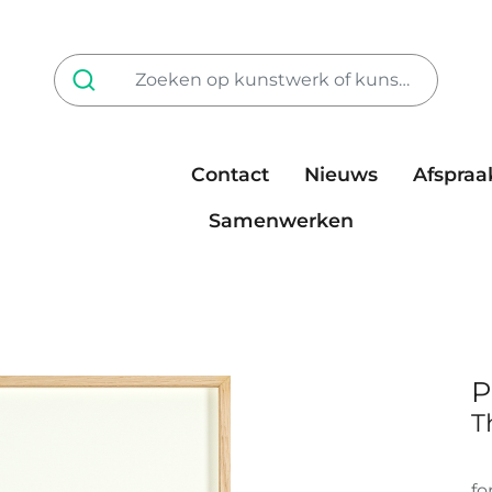
Contact
Nieuws
Afspraa
Tarieven
steun ons
Samenwerken
P
T
fo