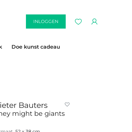
INLOGGEN
k
Doe kunst cadeau
ieter Bauters
hey might be giants
rmaat
52 x 38 cm