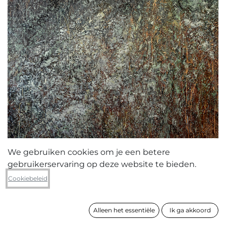
We gebruiken cookies om je een betere
gebruikerservaring op deze website te bieden.
Patrick Verlaak
Cookiebeleid
Via dei Legni, sentiero 76
Alleen het essentiële
Ik ga akkoord
formaat
160 x 120 cm