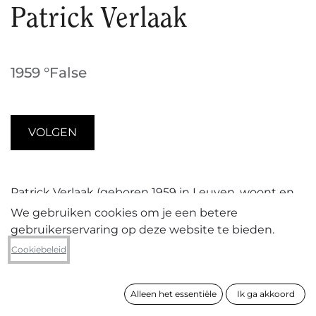
Patrick Verlaak
1959 °False
VOLGEN
Patrick Verlaak (geboren 1959 in Leuven, woont en
werkt in Gent) baseert zijn schilderijen en
We gebruiken cookies om je een betere
tekeningen sinds een kleine tien jaar op zijn
gebruikerservaring op deze website te bieden.
wandelingen door het Italiaanse heuvellandschap
Cookiebeleid
van Umbrië en de Toscane. De contemplatieve zo
niet meditatieve werking van de wandelingen
vertaalt hij naar een experimenteel
Alleen het essentiële
Ik ga akkoord
materiaalgebruik en repetitieve bewegingen: