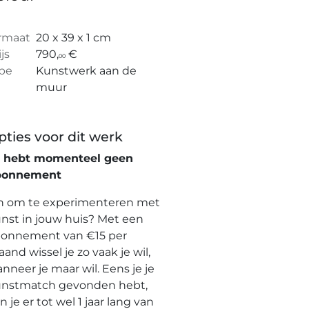
rmaat
20 x 39 x 1 cm
ijs
790,
€
00
pe
Kunstwerk aan de
muur
pties voor dit werk
e hebt momenteel geen
bonnement
n om te experimenteren met
nst in jouw huis? Met een
onnement van €15 per
and wissel je zo vaak je wil,
nneer je maar wil. Eens je je
nstmatch gevonden hebt,
n je er tot wel 1 jaar lang van