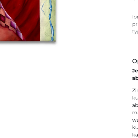
fo
pr
ty
O
J
a
Zi
ku
ab
ma
wa
ku
ka