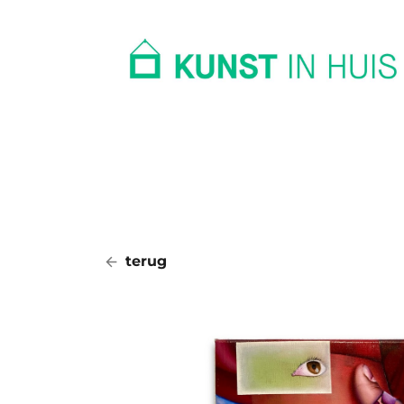
In huis
Op kantoor
Collectie
terug