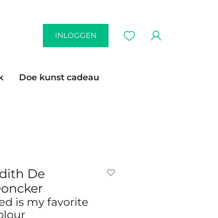
INLOGGEN
k
Doe kunst cadeau
dith De
oncker
ed is my favorite
olour