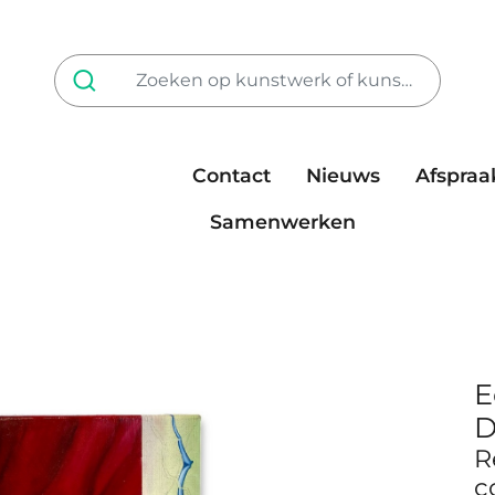
Contact
Nieuws
Afspraa
Tarieven
steun ons
Samenwerken
E
D
R
c