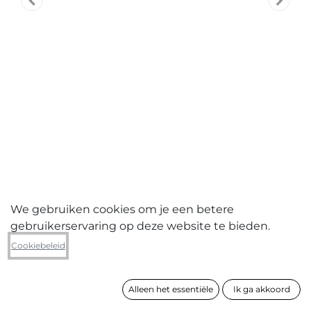
We gebruiken cookies om je een betere
gebruikerservaring op deze website te bieden.
Maroesjka Lavigne
Cookiebeleid
Race Horse, Barbados
Alleen het essentiële
Ik ga akkoord