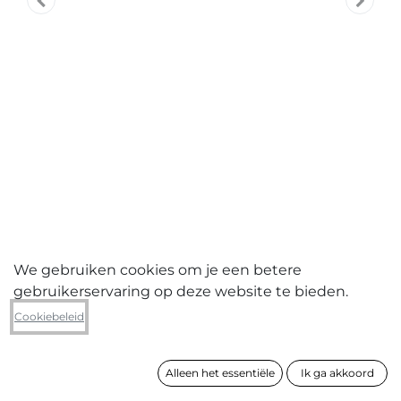
We gebruiken cookies om je een betere
gebruikerservaring op deze website te bieden.
Maroesjka Lavigne
Cookiebeleid
Shadow Mountains, Lost Lands
Alleen het essentiële
Ik ga akkoord