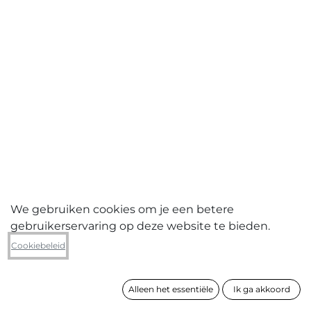
We gebruiken cookies om je een betere
gebruikerservaring op deze website te bieden.
Maroesjka Lavigne
Cookiebeleid
Blue Lagoon, Island
Alleen het essentiële
Ik ga akkoord
formaat
78 x 113 cm