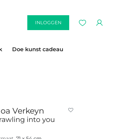
INLOGGEN
k
Doe kunst cadeau
oa Verkeyn
rawling into you
rmaat
71 x 54 cm