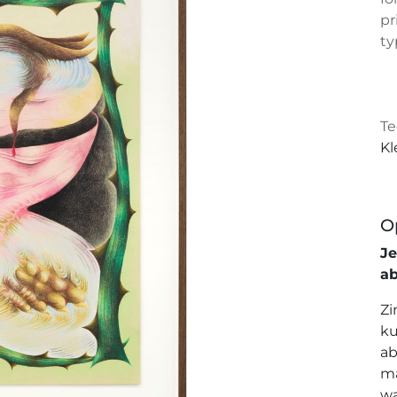
pr
ty
Te
Kl
O
J
a
Zi
ku
ab
ma
wa