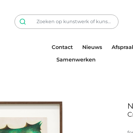
Contact
Nieuws
Afspraa
Tarieven
steun ons
Samenwerken
N
C
fo