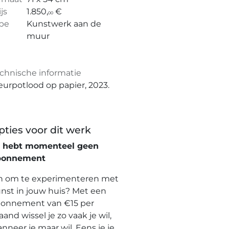
ijs
1.850,
€
00
pe
Kunstwerk aan de
muur
chnische informatie
eurpotlood op papier, 2023.
pties voor dit werk
e hebt momenteel geen
bonnement
n om te experimenteren met
nst in jouw huis? Met een
onnement van €15 per
and wissel je zo vaak je wil,
nneer je maar wil. Eens je je