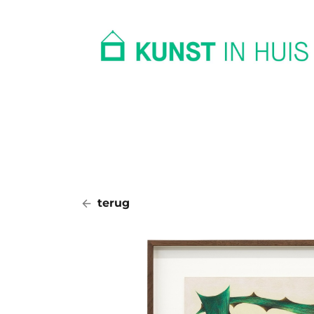
In huis
Op kantoor
Collectie
terug