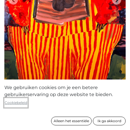
We gebruiken cookies om je een betere
gebruikerservaring op deze website te bieden.
Emma Crombé
Cookiebeleid
Two Bears
Alleen het essentiële
Ik ga akkoord