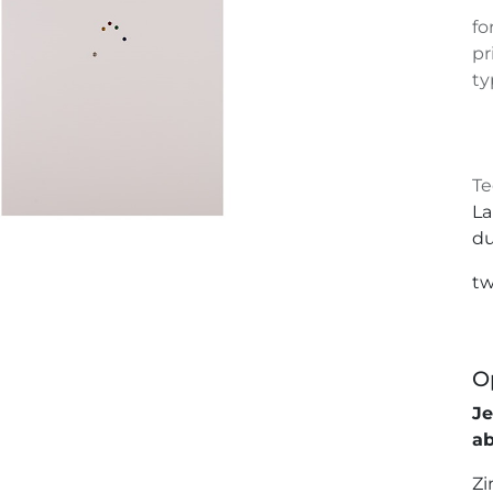
fo
pr
ty
Te
La
du
tw
O
J
a
Zi