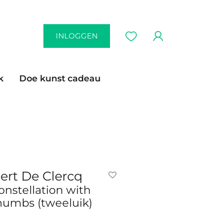
INLOGGEN
k
Doe kunst cadeau
ert De Clercq
onstellation with
humbs (tweeluik)