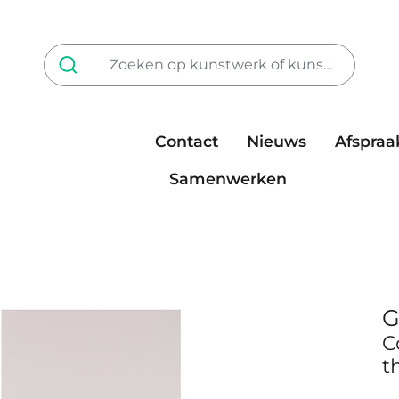
Contact
Nieuws
Afspraa
Tarieven
steun ons
Samenwerken
G
C
t