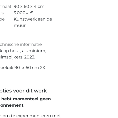
rmaat
90 x 60 x 4 cm
ijs
3.000,
€
00
pe
Kunstwerk aan de
muur
chnische informatie
k op hout, aluminium,
imspijkers, 2023.
eeluik 90 x 60 cm 2X
pties voor dit werk
e hebt momenteel geen
bonnement
n om te experimenteren met