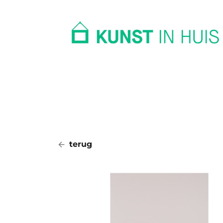
In huis
Op kantoor
Collectie
terug