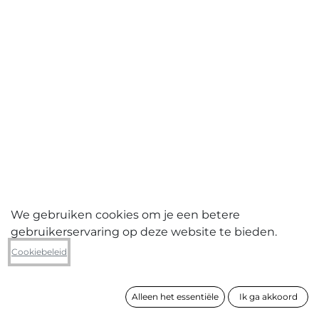
We gebruiken cookies om je een betere
gebruikerservaring op deze website te bieden.
Karl Joonas Alamaa
Cookiebeleid
Daily Play and Bread configuration I
Alleen het essentiële
Ik ga akkoord
formaat
70 x 30 cm