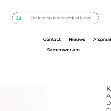
Contact
Nieuws
Afspraa
Tarieven
steun ons
Samenwerken
K
A
D
c