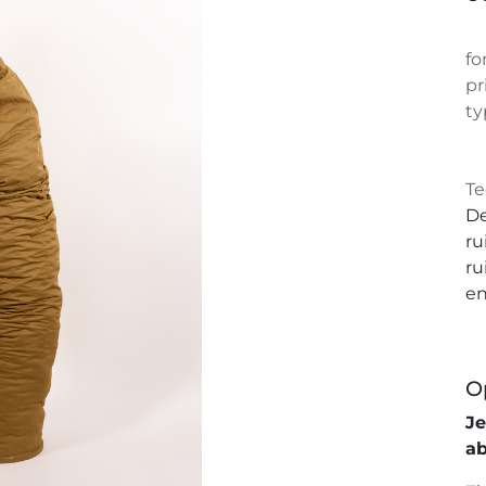
fo
pr
ty
Te
De
ru
ru
en
O
J
a