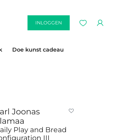
INLOGGEN
k
Doe kunst cadeau
arl Joonas
lamaa
aily Play and Bread
onfiguration III