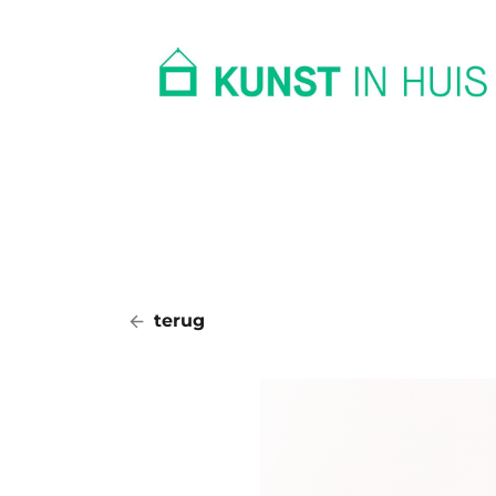
In huis
Op kantoor
Collectie
terug