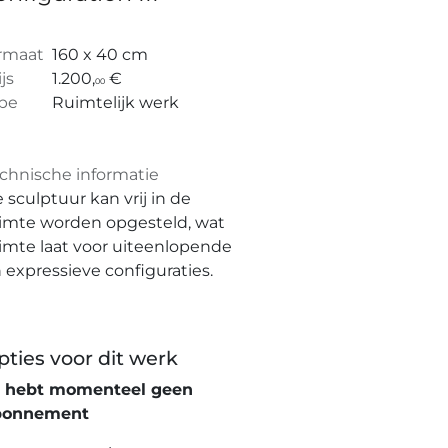
rmaat
160 x 40 cm
ijs
1.200,
€
00
pe
Ruimtelijk werk
chnische informatie
 sculptuur kan vrij in de
imte worden opgesteld, wat
imte laat voor uiteenlopende
 expressieve configuraties.
pties voor dit werk
e hebt momenteel geen
bonnement