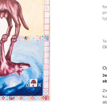
fo
pr
ty
Te
Ol
O
J
a
Zi
ku
ab