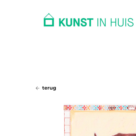
In huis
Op kantoor
Collectie
terug