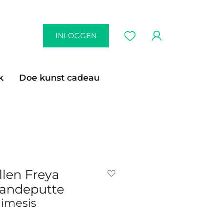
INLOGGEN
k
Doe kunst cadeau
llen Freya
andeputte
imesis