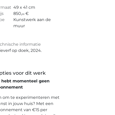
rmaat
49 x 41 cm
ijs
850,
€
00
pe
Kunstwerk aan de
muur
chnische informatie
ieverf op doek, 2024.
pties voor dit werk
e hebt momenteel geen
bonnement
n om te experimenteren met
nst in jouw huis? Met een
onnement van €15 per