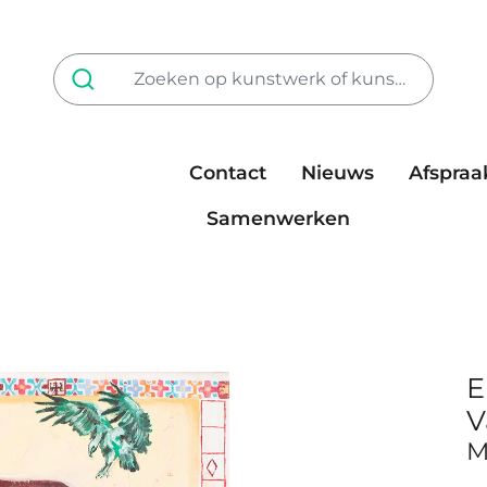
Contact
Nieuws
Afspraa
Tarieven
steun ons
Samenwerken
E
V
M