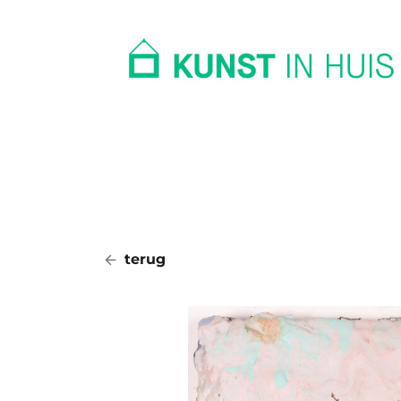
In huis
Op kantoor
Collectie
terug