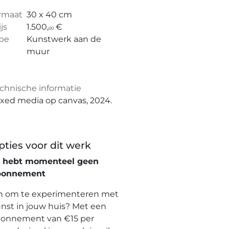
rmaat
30 x 40 cm
ijs
1.500,
€
00
pe
Kunstwerk aan de
muur
chnische informatie
xed media op canvas, 2024.
pties voor dit werk
e hebt momenteel geen
bonnement
n om te experimenteren met
nst in jouw huis? Met een
onnement van €15 per