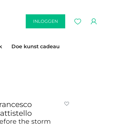
INLOGGEN
k
Doe kunst cadeau
rancesco
attistello
efore the storm