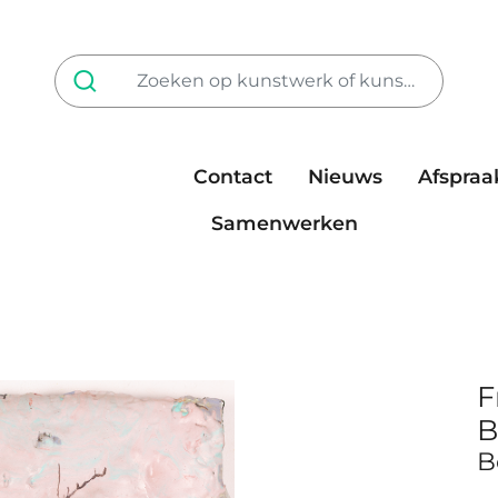
Contact
Nieuws
Afspraa
Tarieven
steun ons
Samenwerken
F
B
B