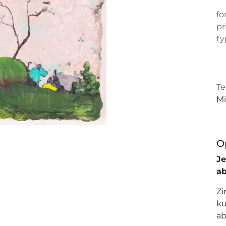
fo
pr
ty
Te
Mi
O
J
a
Zi
ku
ab