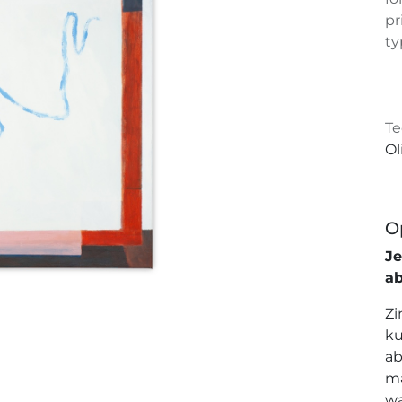
pr
ty
Te
Ol
O
J
a
Zi
ku
ab
ma
wa