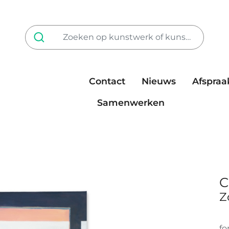
Contact
Nieuws
Afspraa
Tarieven
steun ons
Samenwerken
C
Z
fo