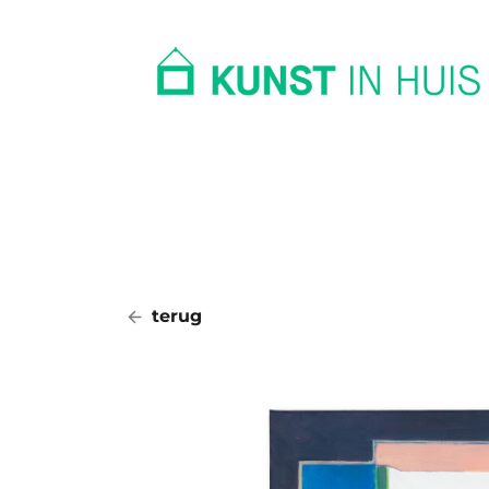
In huis
Op kantoor
Collectie
terug