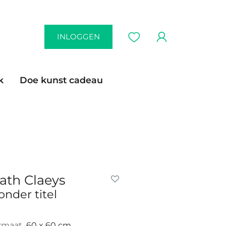
INLOGGEN
k
Doe kunst cadeau
ath Claeys
onder titel
rmaat
60 x 60 cm