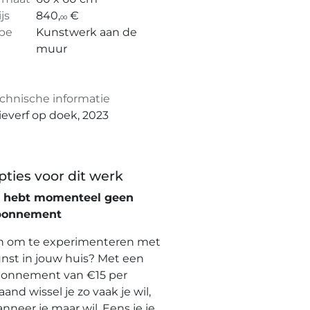
ijs
840,
€
00
pe
Kunstwerk aan de
muur
chnische informatie
ieverf op doek, 2023
pties voor dit werk
e hebt momenteel geen
bonnement
n om te experimenteren met
nst in jouw huis? Met een
onnement van €15 per
and wissel je zo vaak je wil,
nneer je maar wil. Eens je je