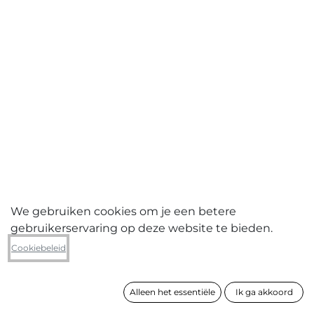
We gebruiken cookies om je een betere
gebruikerservaring op deze website te bieden.
Tijs Van Nieuwenhuysen
Cookiebeleid
Xylo - one & Xylo - two (tweeluik)
Alleen het essentiële
Ik ga akkoord
formaat
50 x 80 cm