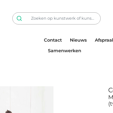
Contact
Nieuws
Afspraa
Tarieven
steun ons
Samenwerken
C
M
(