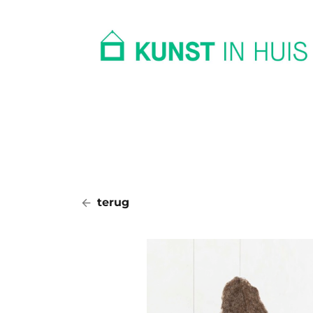
In huis
Op kantoor
Collectie
terug