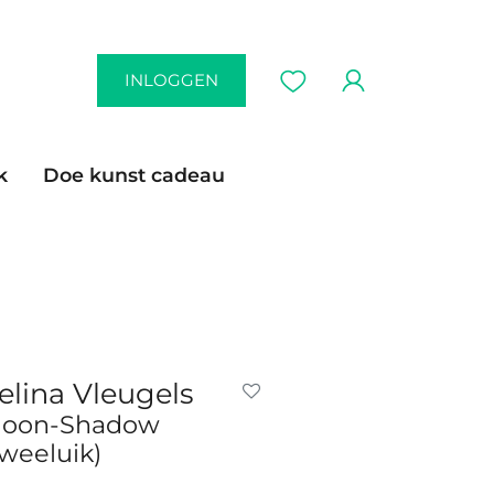
INLOGGEN
k
Doe kunst cadeau
elina Vleugels
oon-Shadow
tweeluik)