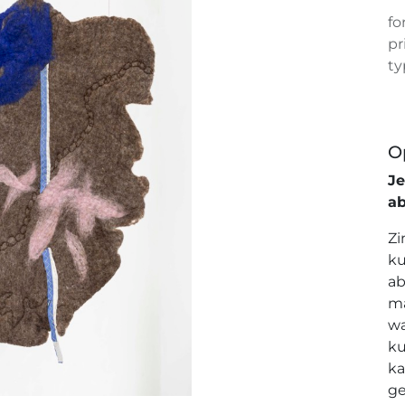
fo
pr
ty
O
J
a
Zi
ku
ab
ma
wa
ku
ka
ge