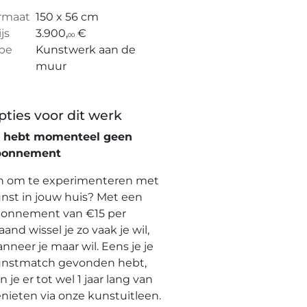
rmaat
150 x 56 cm
ijs
3.900,
€
00
pe
Kunstwerk aan de
muur
pties voor dit werk
e hebt momenteel geen
bonnement
n om te experimenteren met
nst in jouw huis? Met een
onnement van €15 per
and wissel je zo vaak je wil,
nneer je maar wil. Eens je je
nstmatch gevonden hebt,
n je er tot wel 1 jaar lang van
nieten via onze kunstuitleen.