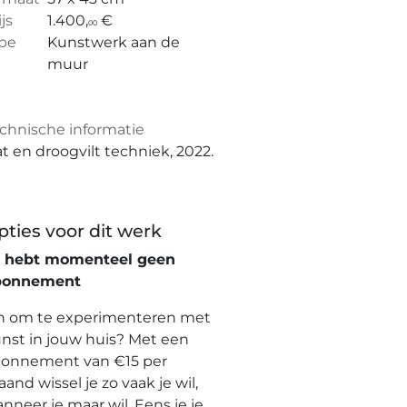
ijs
1.400,
€
00
pe
Kunstwerk aan de
muur
chnische informatie
t en droogvilt techniek, 2022.
pties voor dit werk
e hebt momenteel geen
bonnement
n om te experimenteren met
nst in jouw huis? Met een
onnement van €15 per
and wissel je zo vaak je wil,
nneer je maar wil. Eens je je