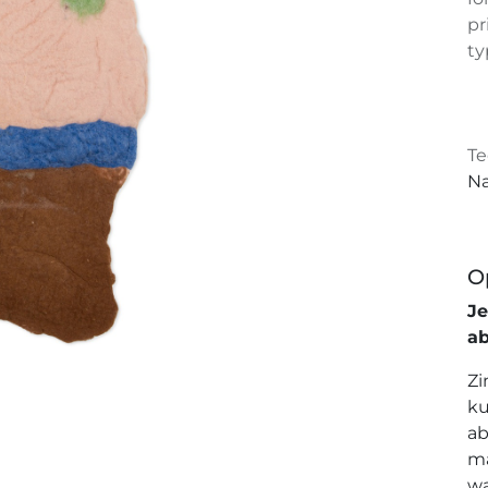
pr
ty
Te
Na
O
J
a
Zi
ku
ab
ma
wa