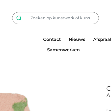
Contact
Nieuws
Afspraa
Tarieven
steun ons
Samenwerken
C
A
fo