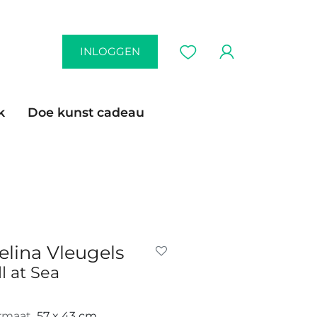
INLOGGEN
k
Doe kunst cadeau
elina Vleugels
ll at Sea
rmaat
57 x 43 cm