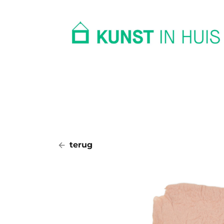
In huis
Op kantoor
Collectie
terug