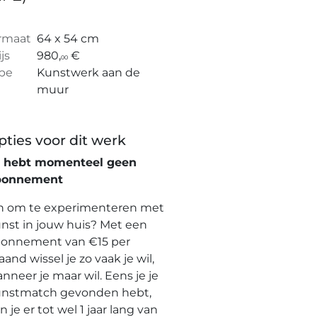
rmaat
64 x 54 cm
ijs
980,
€
00
pe
Kunstwerk aan de
muur
pties voor dit werk
e hebt momenteel geen
bonnement
n om te experimenteren met
nst in jouw huis? Met een
onnement van €15 per
and wissel je zo vaak je wil,
nneer je maar wil. Eens je je
nstmatch gevonden hebt,
n je er tot wel 1 jaar lang van