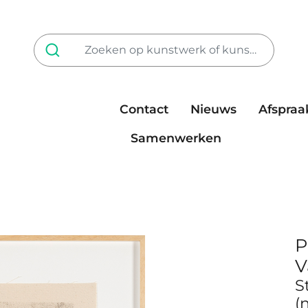
Contact
Nieuws
Afspraa
Tarieven
steun ons
Samenwerken
P
V
S
(n