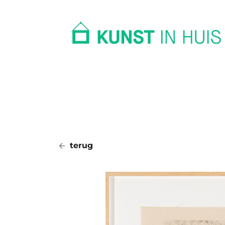
In huis
Op kantoor
Collectie
terug