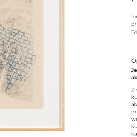
fo
pr
ty
O
J
a
Zi
ku
ab
ma
wa
ku
ka