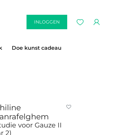
INLOGGEN
k
Doe kunst cadeau
hiline
anrafelghem
tudie voor Gauze II
r 2)