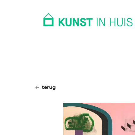
In huis
Op kantoor
Collectie
terug