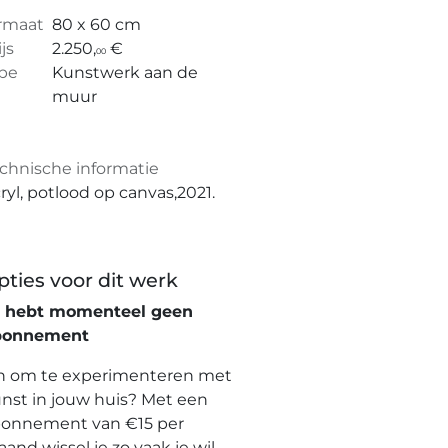
rmaat
80 x 60 cm
ijs
2.250,
€
00
pe
Kunstwerk aan de
muur
chnische informatie
ryl, potlood op canvas,2021.
pties voor dit werk
e hebt momenteel geen
bonnement
n om te experimenteren met
nst in jouw huis? Met een
onnement van €15 per
and wissel je zo vaak je wil,