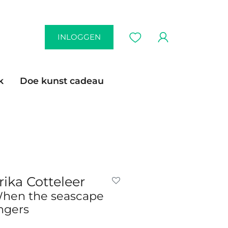
INLOGGEN
k
Doe kunst cadeau
rika Cotteleer
hen the seascape
ingers