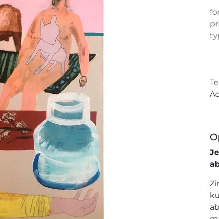
fo
pr
ty
Te
Ac
O
J
a
Zi
ku
ab
ma