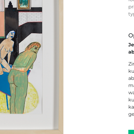
pr
ty
O
J
a
Zi
ku
ab
ma
wa
ku
ka
ge