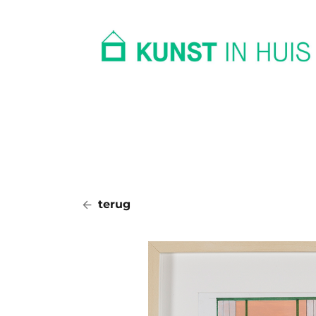
In huis
Op kantoor
Collectie
terug