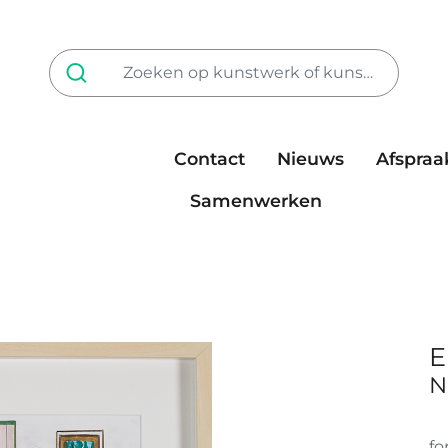
Contact
Nieuws
Afspraa
Tarieven
steun ons
Samenwerken
E
N
fo