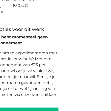
ijs
850,
€
00
pe
pties voor dit werk
e hebt momenteel geen
bonnement
n om te experimenteren met
nst in jouw huis? Met een
onnement van €15 per
and wissel je zo vaak je wil,
nneer je maar wil. Eens je je
nstmatch gevonden hebt,
n je er tot wel 1 jaar lang van
nieten via onze kunstuitleen.