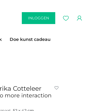
INLOGGEN
k
Doe kunst cadeau
rika Cotteleer
o more interaction
rmaat
52 x 42 cm