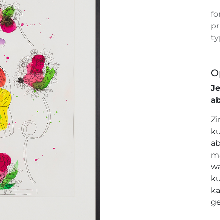
fo
pr
ty
O
J
a
Zi
ku
ab
ma
wa
ku
ka
ge