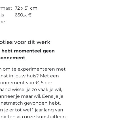
rmaat
72 x 51 cm
ijs
650,
€
00
pe
pties voor dit werk
e hebt momenteel geen
bonnement
n om te experimenteren met
nst in jouw huis? Met een
onnement van €15 per
and wissel je zo vaak je wil,
nneer je maar wil. Eens je je
nstmatch gevonden hebt,
n je er tot wel 1 jaar lang van
nieten via onze kunstuitleen.