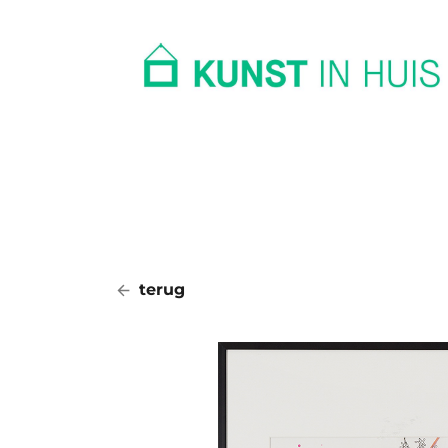
In huis
Op kantoor
Collectie
terug