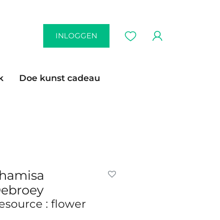
INLOGGEN
k
Doe kunst cadeau
hamisa
ebroey
esource : flower