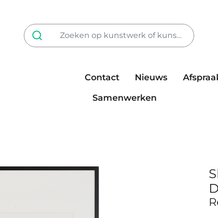
Contact
Nieuws
Afspraa
Tarieven
steun ons
Samenwerken
S
D
R