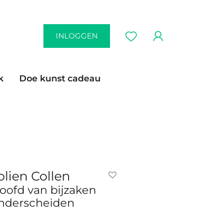
INLOGGEN
k
Doe kunst cadeau
olien Collen
oofd van bijzaken
nderscheiden