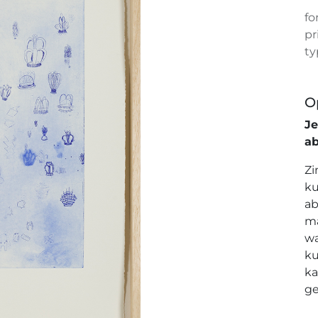
fo
pr
ty
O
J
a
Zi
ku
ab
ma
wa
ku
ka
ge