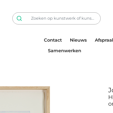
Contact
Nieuws
Afspraa
Tarieven
steun ons
Samenwerken
J
H
o