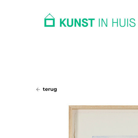
In huis
Op kantoor
Collectie
terug