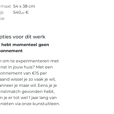
rmaat
54 x 38 cm
ijs
540,
€
00
pe
pties voor dit werk
e hebt momenteel geen
bonnement
n om te experimenteren met
nst in jouw huis? Met een
onnement van €15 per
and wissel je zo vaak je wil,
nneer je maar wil. Eens je je
nstmatch gevonden hebt,
n je er tot wel 1 jaar lang van
nieten via onze kunstuitleen.