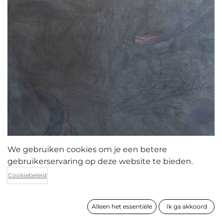
We gebruiken cookies om je een betere
gebruikerservaring op deze website te bieden.
Stijn Stevens
Cookiebeleid
It's better with the lights off
Alleen het essentiële
Ik ga akkoord
formaat
150 x 110 cm