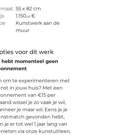
rmaat
55 x 82 cm
ijs
1.150,
€
00
pe
Kunstwerk aan de
muur
pties voor dit werk
e hebt momenteel geen
bonnement
n om te experimenteren met
nst in jouw huis? Met een
onnement van €15 per
and wissel je zo vaak je wil,
nneer je maar wil. Eens je je
nstmatch gevonden hebt,
n je er tot wel 1 jaar lang van
nieten via onze kunstuitleen.