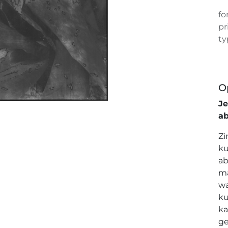
fo
pr
ty
O
J
a
Zi
ku
ab
ma
wa
ku
ka
ge