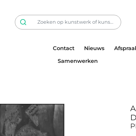
Contact
Nieuws
Afspraa
Tarieven
steun ons
Samenwerken
A
D
P