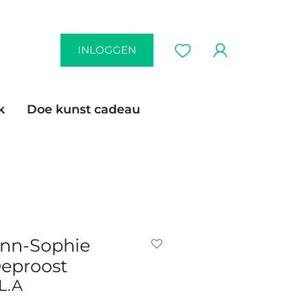
INLOGGEN
k
Doe kunst cadeau
nn-Sophie
eproost
L.A