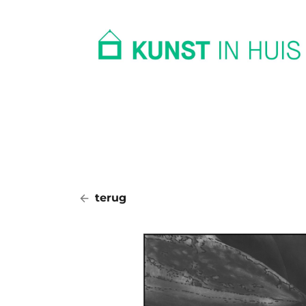
In huis
Op kantoor
Collectie
terug