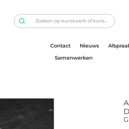
Contact
Nieuws
Afspraa
Tarieven
steun ons
Samenwerken
A
D
G