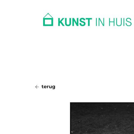
In huis
Op kantoor
Collectie
terug