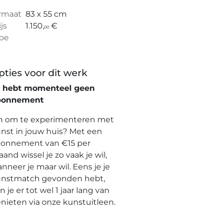
rmaat
83 x 55 cm
ijs
1.150,
€
00
pe
pties voor dit werk
e hebt momenteel geen
bonnement
n om te experimenteren met
nst in jouw huis? Met een
onnement van €15 per
and wissel je zo vaak je wil,
nneer je maar wil. Eens je je
nstmatch gevonden hebt,
n je er tot wel 1 jaar lang van
nieten via onze kunstuitleen.