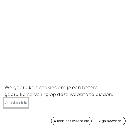
We gebruiken cookies om je een betere
gebruikerservaring op deze website te bieden.
Ann-Sophie Deproost
Cookiebeleid
BN.A
Alleen het essentiële
Ik ga akkoord
formaat
28 x 42 cm