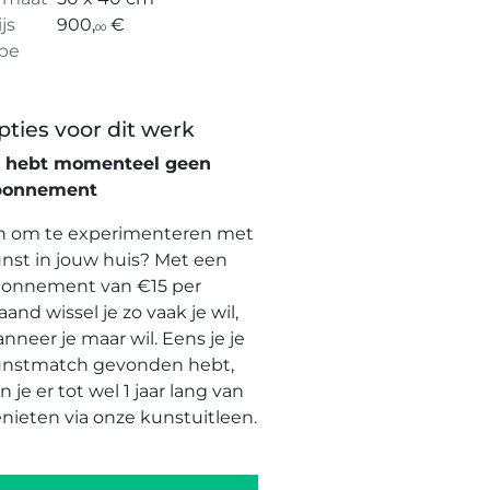
ijs
900,
€
00
pe
pties voor dit werk
e hebt momenteel geen
bonnement
n om te experimenteren met
nst in jouw huis? Met een
onnement van €15 per
and wissel je zo vaak je wil,
nneer je maar wil. Eens je je
nstmatch gevonden hebt,
n je er tot wel 1 jaar lang van
nieten via onze kunstuitleen.