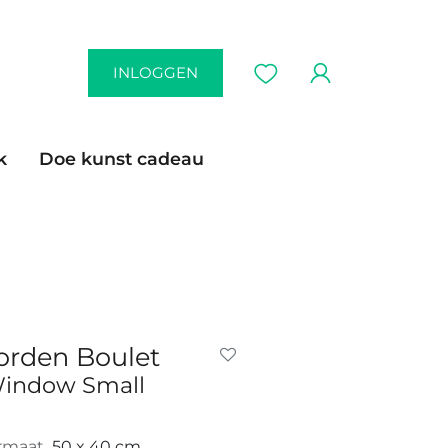
INLOGGEN
k
Doe kunst cadeau
orden Boulet
indow Small
rmaat
50 x 40 cm