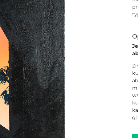
pr
ty
O
J
a
Zi
ku
ab
ma
wa
ku
ka
ge