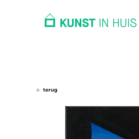
In huis
Op kantoor
Collectie
terug