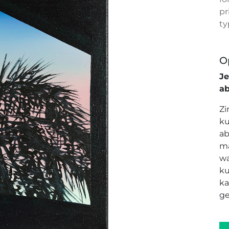
pr
ty
O
J
a
Zi
ku
ab
ma
wa
ku
ka
ge