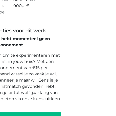
ijs
900,
€
00
pe
pties voor dit werk
e hebt momenteel geen
bonnement
n om te experimenteren met
nst in jouw huis? Met een
onnement van €15 per
and wissel je zo vaak je wil,
nneer je maar wil. Eens je je
nstmatch gevonden hebt,
n je er tot wel 1 jaar lang van
nieten via onze kunstuitleen.