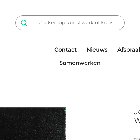
Contact
Nieuws
Afspraa
Tarieven
steun ons
Samenwerken
J
W
fo