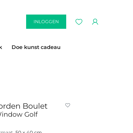
INLOGGEN
k
Doe kunst cadeau
orden Boulet
indow Golf
rmaat
50 x 40 cm