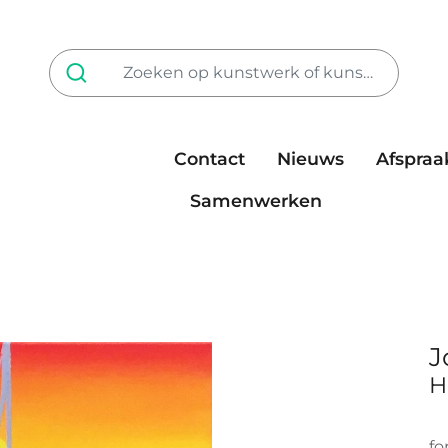
Contact
Nieuws
Afspraa
Tarieven
steun ons
Samenwerken
J
H
fo