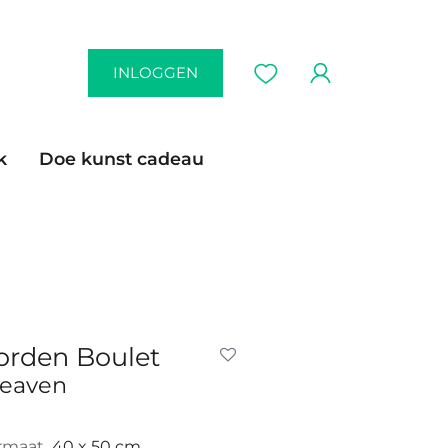
INLOGGEN
k
Doe kunst cadeau
orden Boulet
eaven
rmaat
40 x 50 cm