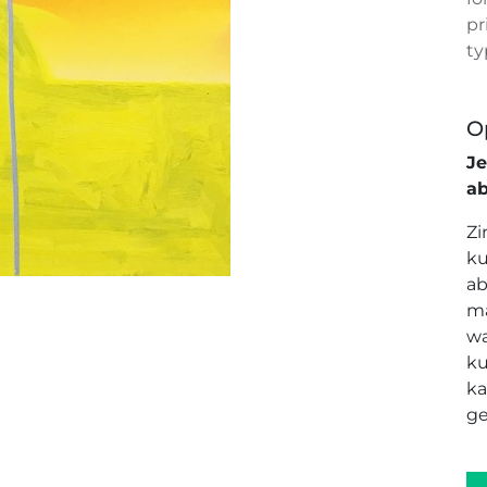
pr
ty
O
J
a
Zi
ku
ab
ma
wa
ku
ka
ge