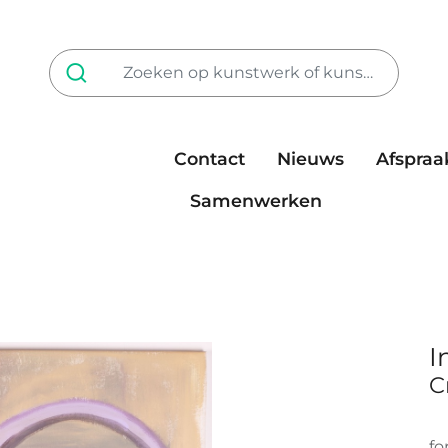
Contact
Nieuws
Afspraa
Tarieven
steun ons
Samenwerken
I
C
fo