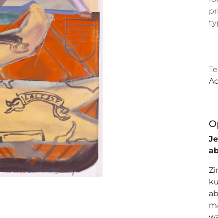
pr
ty
Te
Ac
O
J
a
Zi
ku
ab
ma
wa