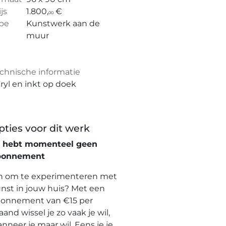
ijs
1.800,
€
00
pe
Kunstwerk aan de
muur
chnische informatie
ryl en inkt op doek
pties voor dit werk
e hebt momenteel geen
bonnement
n om te experimenteren met
nst in jouw huis? Met een
onnement van €15 per
and wissel je zo vaak je wil,
nneer je maar wil. Eens je je