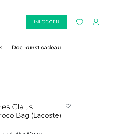
INLOGGEN
k
Doe kunst cadeau
nes Claus
roco Bag (Lacoste)
rmaat
96 x 90 cm