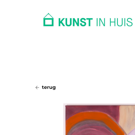
In huis
Op kantoor
Collectie
terug