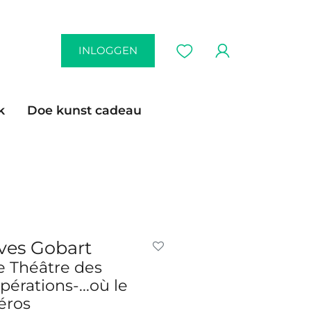
INLOGGEN
k
Doe kunst cadeau
ves Gobart
e Théâtre des
pérations-...où le
éros