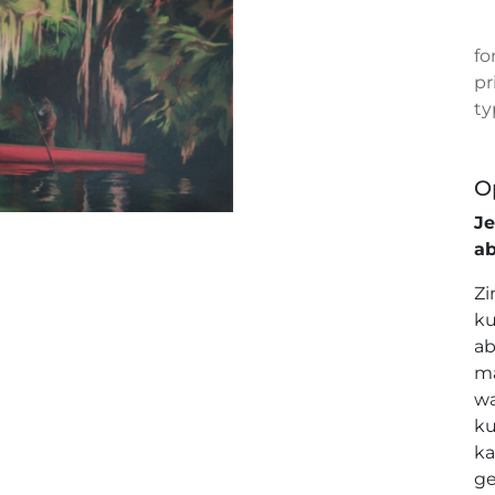
fo
pr
ty
O
J
a
Zi
ku
ab
ma
wa
ku
ka
ge