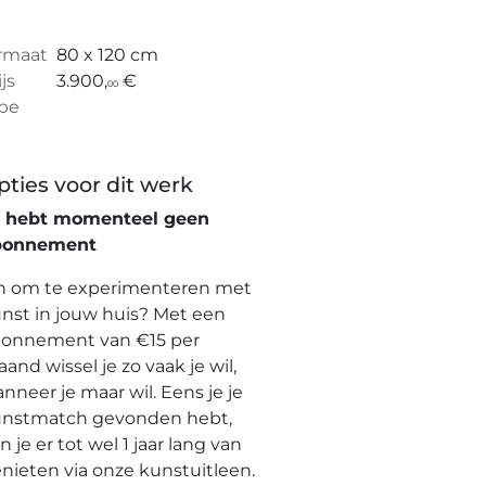
rmaat
80 x 120 cm
ijs
3.900,
€
00
pe
pties voor dit werk
e hebt momenteel geen
bonnement
n om te experimenteren met
nst in jouw huis? Met een
onnement van €15 per
and wissel je zo vaak je wil,
nneer je maar wil. Eens je je
nstmatch gevonden hebt,
n je er tot wel 1 jaar lang van
nieten via onze kunstuitleen.