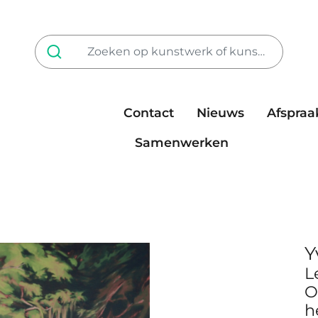
Contact
Nieuws
Afspraa
Tarieven
steun ons
Samenwerken
Y
L
O
h